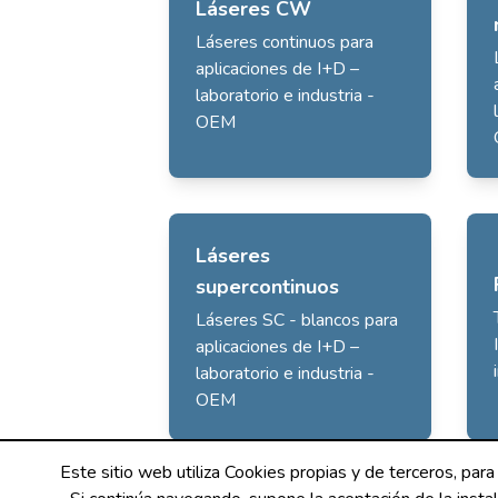
Láseres CW
Láseres continuos para
aplicaciones de I+D –
laboratorio e industria -
OEM
Láseres
supercontinuos
Láseres SC - blancos para
aplicaciones de I+D –
laboratorio e industria -
OEM
Este sitio web utiliza Cookies propias y de terceros, para