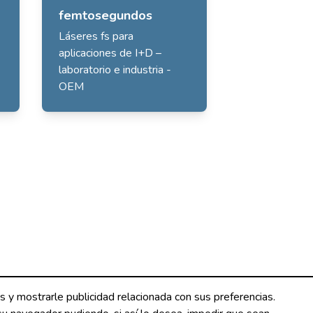
femtosegundos
Láseres fs para
aplicaciones de I+D –
laboratorio e industria -
OEM
os y mostrarle publicidad relacionada con sus preferencias.