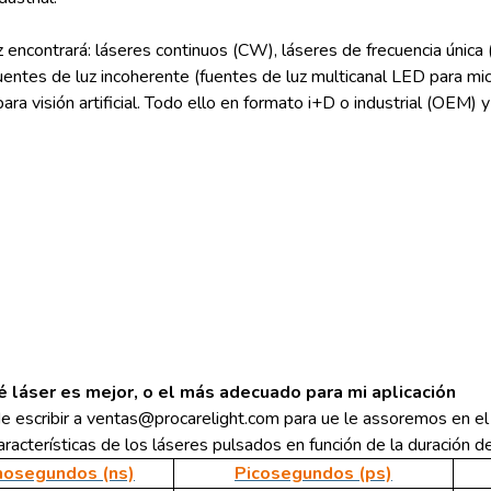
z encontrará: láseres continuos (CW), láseres de frecuencia única
 fuentes de luz incoherente (fuentes de luz multicanal LED para m
ara visión artificial. Todo ello en formato i+D o industrial (OEM) 
é láser es mejor, o el más adecuado para mi aplicación
e escribir a ventas@procarelight.com para ue le assoremos en el
racterísticas de los láseres pulsados en función de la duración del
osegundos (ns)
Picosegundos (ps)