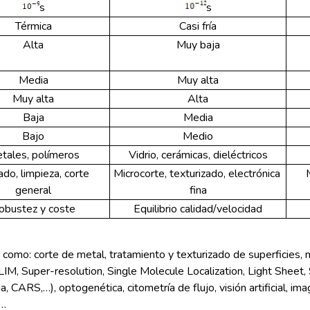
s
s
Térmica
Casi fría
Alta
Muy baja
Media
Muy alta
Muy alta
Alta
Baja
Media
Bajo
Medio
tales, polímeros
Vidrio, cerámicas, dieléctricos
do, limpieza, corte 
Microcorte, texturizado, electrónica 
general
fina
obustez y coste
Equilibrio calidad/velocidad
como: corte de metal, tratamiento y texturizado de superficies,
FLIM, Super-resolution, Single Molecule Localization, Light Sheet,
 CARS,…), optogenética, citometría de flujo, visión artificial, im
c…